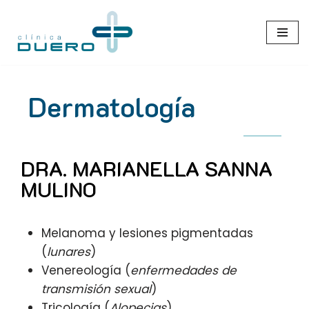
Saltar
al
contenido
Dermatología
DRA. MARIANELLA SANNA
MULINO
Melanoma y lesiones pigmentadas
(
lunares
)
Venereología (
enfermedades de
transmisión sexual
)
Tricología (
Alopecias
)