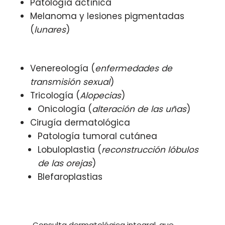
Patología actínica
Melanoma y lesiones pigmentadas
(
lunares
)
Venereología (
enfermedades de
transmisión sexual
)
Tricología (
Alopecias
)
Onicología (
alteración de las uñas
)
Cirugía dermatológica
Patología tumoral cutánea
Lobuloplastia (
reconstrucción lóbulos
de las orejas
)
Blefaroplastias
Consulta dermatológica integral, que